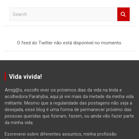
S
e
a
r
c
O feed do Twitter não está disponível no momento.
h
Vida vivida!
Amig@s, escolhi viver os próximos dias da vida na linda e
acolhedora Parahyba, aqui já vivi mais da metade da minha vida
militante. Mesmo que a regularidade das postagens não seja a
desejada, esse blog é uma forma de permanecer próximo das
pessoas queridas que fizeram, fazem, ou ainda vão fazer parte
da minha vida.
Escreverei sobre diferentes assuntos, minha profissão