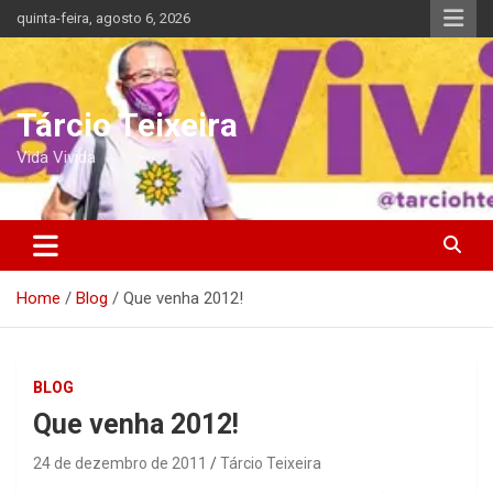
Skip
quinta-feira, agosto 6, 2026
to
content
Tárcio Teixeira
Vida Vivida
Home
Blog
Que venha 2012!
BLOG
Que venha 2012!
24 de dezembro de 2011
Tárcio Teixeira