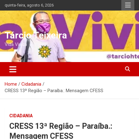
Skip
quinta-feira, agosto 6, 2026
to
content
Tárcio Teixeira
Vida Vivida
Home
Cidadania
CRESS 13ª Região – Paraíba.: Mensagem CFESS
CIDADANIA
CRESS 13ª Região – Paraíba.:
Mensagem CFESS