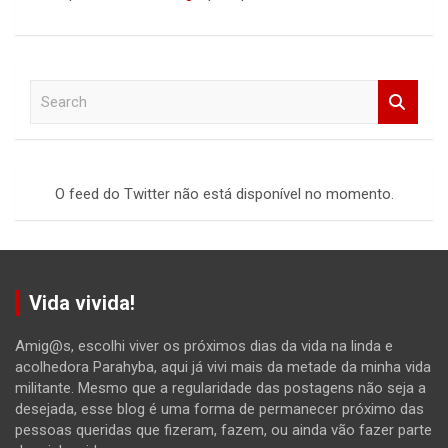
S
e
a
r
c
O feed do Twitter não está disponível no momento.
h
Vida vivida!
Amig@s, escolhi viver os próximos dias da vida na linda e
acolhedora Parahyba, aqui já vivi mais da metade da minha vida
militante. Mesmo que a regularidade das postagens não seja a
desejada, esse blog é uma forma de permanecer próximo das
pessoas queridas que fizeram, fazem, ou ainda vão fazer parte