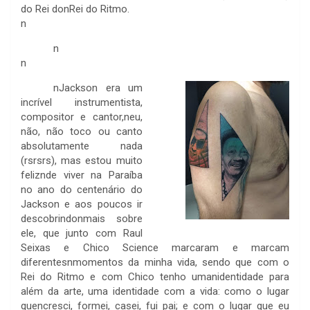
do Rei donRei do Ritmo.
n
n
n
n
Jackson era um
incrível instrumentista,
compositor e cantor,neu,
não, não toco ou canto
absolutamente nada
(rsrsrs), mas estou muito
feliznde viver na Paraíba
no ano do centenário do
Jackson e aos poucos ir
descobrindonmais sobre
ele, que junto com Raul
Seixas e Chico Science marcaram e marcam
diferentesnmomentos da minha vida, sendo que com o
Rei do Ritmo e com Chico tenho umanidentidade para
além da arte, uma identidade com a vida: como o lugar
quencresci, formei, casei, fui pai; e com o lugar que eu