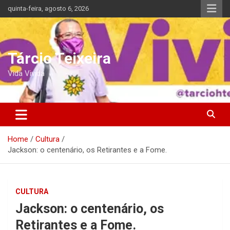
Skip
quinta-feira, agosto 6, 2026
to
content
Tárcio Teixeira
Vida Vivida
Home
Cultura
Jackson: o centenário, os Retirantes e a Fome.
CULTURA
Jackson: o centenário, os
Retirantes e a Fome.