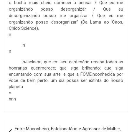
/
o bucho mais cheio comecei a pensar
Que eu me
/
organizando posso desorganizar
Que eu
/
desorganizando posso me organizar
Que eu me
organizando posso desorganizar”
(Da Lama ao Caos,
Chico Science).
n
n
n
n
Jackson, que em seu centenário receba todas as
honrarias quenmerece; que siga brilhando; que siga
encantando com sua arte; e que a FOME,nconhecida por
você de bem perto, um dia possa ser extinta do nosso
planeta.
n
nnn
Navegação
Entre Maconheiro, Estelionatário e Agressor de Mulher,