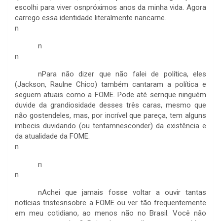
escolhi para viver osnpróximos anos da minha vida. Agora
carrego essa identidade literalmente nancarne.
n
n
n
n
Para não dizer que não falei de política, eles
(Jackson, Raulne Chico) também cantaram a política e
seguem atuais como a FOME. Pode até sernque ninguém
duvide da grandiosidade desses três caras, mesmo que
não gostendeles, mas, por incrível que pareça, tem alguns
imbecis duvidando (ou tentamnesconder) da existência e
da atualidade da FOME.
n
n
n
n
Achei que jamais fosse voltar a ouvir tantas
notícias tristesnsobre a FOME ou ver tão frequentemente
em meu cotidiano, ao menos não no Brasil. Você não