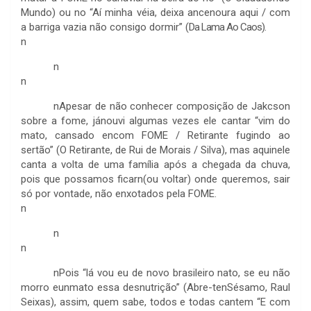
Mundo) ou no
“Aí minha véia, deixa ancenoura aqui / com
a barriga vazia não consigo dormir” (
Da Lama Ao Caos).
n
n
n
n
Apesar de não conhecer composição de Jakcson
sobre a fome, jánouvi algumas vezes ele cantar “v
im do
mato, cansado encom FOME / Retirante fugindo ao
sertão” (O Retirante, de Rui de Morais / Silva), mas aquinele
canta a volta de uma família após a chegada da chuva,
pois que possamos ficarn(ou voltar) onde queremos, sair
só por vontade, não enxotados pela FOME.
n
n
n
n
Pois
“
lá vou eu de novo brasileiro nato, se eu não
morro eunmato essa desnutrição” (
Abre-tenSésamo, Raul
Seixas), assim, quem sabe, todos e todas cantem “
E com