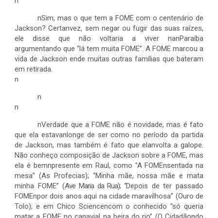
n
n
Sim, mas o que tem a FOME com o centenário de
Jackson? Certanvez, sem negar ou fugir das suas raízes,
ele disse que não voltaria a viver nanParaíba
argumentando que “lá tem muita FOME”. A FOME marcou a
vida de Jackson ende muitas outras famílias que bateram
em retirada.
n
n
n
n
Verdade que a FOME não é novidade, mas é fato
que ela estavanlonge de ser como no período da partida
de Jackson, mas também é fato que elanvolta a galope.
Não conheço composição de Jackson sobre a FOME, mas
ela é bemnpresente em Raul, como
“
A FOMEnsentada na
mesa” (As Profecias); “Minha mãe, nossa mãe e mata
minha FOME” (
Ave Maria da Rua); “
Depois de ter passado
FOMEnpor dois anos aqui na cidade maravilhosa” (Ouro de
Tolo); e em Chico Sciencencom o conhecido “só queria
matar a FOME no canavial na beira do rio” (O Cidadãondo