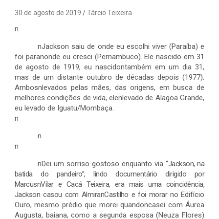
30 de agosto de 2019
Tárcio Teixeira
n
n
Jackson saiu de onde eu escolhi viver (Paraíba) e
foi paranonde eu cresci (Pernambuco). Ele nascido em 31
de agosto de 1919, eu nascidontambém em um dia 31,
mas de um distante outubro de décadas depois (1977).
Ambosnlevados pelas mães, das origens, em busca de
melhores condições de vida, elenlevado de Alagoa Grande,
eu levado de Iguatu/Mombaça.
n
n
n
n
Dei um sorriso gostoso enquanto via
“Jackson, na
batida do pandeiro”, lindo documentário dirigido por
MarcusnVilar e Cacá Teixeira, era mais uma coincidência,
Jackson casou com AlmiranCastilho e foi morar no
Edifício
Ouro, mesmo prédio que morei quandoncasei com Áurea
Augusta, baiana, como a segunda esposa (Neuza Flores)