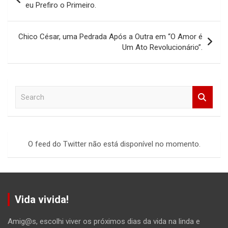
de
eu Prefiro o Primeiro.
Post
Chico César, uma Pedrada Após a Outra em “O Amor é
Um Ato Revolucionário”.
S
e
a
r
c
O feed do Twitter não está disponível no momento.
h
Vida vivida!
Amig@s, escolhi viver os próximos dias da vida na linda e