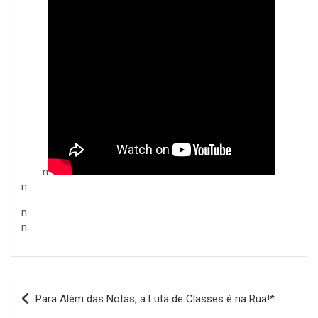
n
n
n
n
Navegação
Para Além das Notas, a Luta de Classes é na Rua!*
de