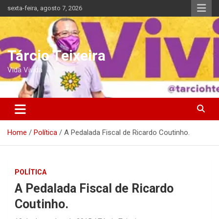
Skip
sexta-feira, agosto 7, 2026
to
content
Tárcio Teixeira
Vida Vivida
Home
Política
A Pedalada Fiscal de Ricardo Coutinho.
POLÍTICA
A Pedalada Fiscal de Ricardo
Coutinho.