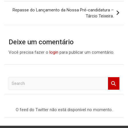
Post
Repasse do Lançamento da Nossa Pré-candidatura –
Tárcio Teixeira.
Deixe um comentário
Você precisa fazer o
login
para publicar um comentário.
S
e
a
r
c
O feed do Twitter não está disponível no momento.
h