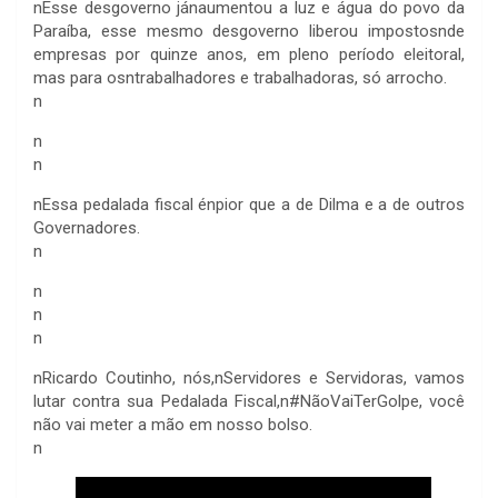
n
Esse desgoverno jánaumentou a luz e água do povo da
Paraíba, esse mesmo desgoverno liberou impostosnde
empresas por quinze anos, em pleno período eleitoral,
mas para osntrabalhadores e trabalhadoras, só arrocho.
n
n
n
n
Essa pedalada fiscal énpior que a de Dilma e a de outros
Governadores.
n
n
n
n
n
Ricardo Coutinho, nós,nServidores e Servidoras, vamos
lutar contra sua Pedalada Fiscal,n#NãoVaiTerGolpe, você
não vai meter a mão em nosso bolso.
n