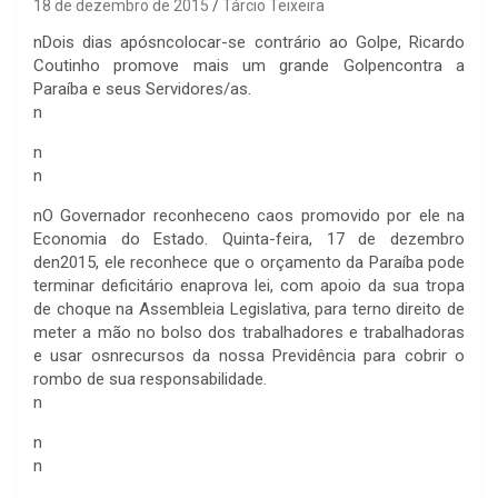
18 de dezembro de 2015
Tárcio Teixeira
n
Dois dias apósncolocar-se contrário ao Golpe, Ricardo
Coutinho promove mais um grande Golpencontra a
Paraíba e seus Servidores/as.
n
n
n
n
O Governador reconheceno caos promovido por ele na
Economia do Estado. Quinta-feira, 17 de dezembro
den2015, ele reconhece que o orçamento da Paraíba pode
terminar deficitário enaprova lei, com apoio da sua tropa
de choque na Assembleia Legislativa, para terno direito de
meter a mão no bolso dos trabalhadores e trabalhadoras
e usar osnrecursos da nossa Previdência para cobrir o
rombo de sua responsabilidade.
n
n
n