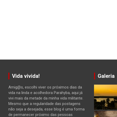
Vida vivida!
Galeria
Amig@s, escolhi viver os próximos dias da
vida na linda e acolhedora Parahyba, aqui já
vivi mais da metade da minha vida militante.
Mesmo que a regularidade das postagens
não seja a desejada, esse blog é uma forma
de permanecer próximo das pessoas