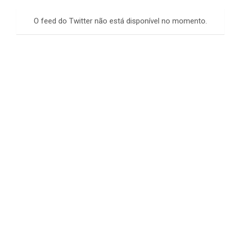
r
c
O feed do Twitter não está disponível no momento.
h