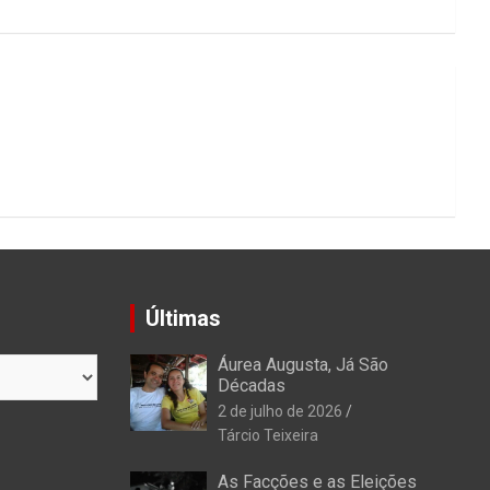
Últimas
Áurea Augusta, Já São
Décadas
2 de julho de 2026
Tárcio Teixeira
As Facções e as Eleições