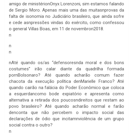
amigo de ministérionOnyx Lorenzoni, sim estamos falando
de Sergio Moro. Apenas mais uma das muitasnprovas da
falta de isonomia no Judiciário brasileiro, que ainda sofre
e cede asnpressões vindas do exército, como confessou
o general Villas Boas, em 11 de novembron2018.
n
n
n
n
Até quando os/as “defensoresnda moral e dos bons
costumes” irão calar diante da quadrilha formada
pornBolsonaro? Até quando acharão comum fazer
chacota da execução política denMarielle Franco? Até
quando cairão na falácia do Poder Econômico que coloca
a esquerdancomo bode expiatório e apresenta como
alternativa a retirada dos poucosndireitos que restam ao
povo brasileiro? Até quando acharão normal e farão
denconta que não percebem o impacto social das
declarações de ódio que incitamnviolência de um grupo
social contra o outro?
n