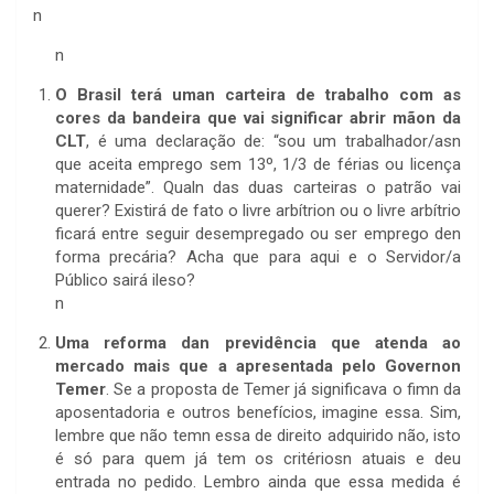
n
n
O Brasil terá uman carteira de trabalho com as
cores da bandeira que vai significar abrir mãon da
CLT
, é uma declaração de: “sou um trabalhador/asn
que aceita emprego sem 13º, 1/3 de férias ou licença
maternidade”. Qualn das duas carteiras o patrão vai
querer? Existirá de fato o livre arbítrion ou o livre arbítrio
ficará entre seguir desempregado ou ser emprego den
forma precária? Acha que para aqui e o Servidor/a
Público sairá ileso?
n
Uma reforma dan previdência que atenda ao
mercado mais que a apresentada pelo Governon
Temer
. Se a proposta de Temer já significava o fimn da
aposentadoria e outros benefícios, imagine essa. Sim,
lembre que não temn essa de direito adquirido não, isto
é só para quem já tem os critériosn atuais e deu
entrada no pedido. Lembro ainda que essa medida é