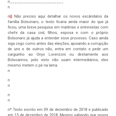
n
_______________________
n
n
Não preciso aqui detalhar os novos escândalos da
[i]
família Bolsonaro, o texto ficaria ainda maior do que já
ficou, uma breve pesquisa em matérias e entrevistas com
chefe da casa civil, filhos, esposa e com o próprio
Bolsonaro já ajuda a entender esse processo. Caso ainda
siga cego como antes das eleições, apoiando a corrupção
de uns e de outros não, entra em contato e pede um
carguinho ao Onyx Lorenzoni ou diretamente aos
Bolsoanros, pelo visto não usam intermediários, eles
mesmo metem o pé na lama
.
n
n
n
n
n
n
* Texto escrito em 09 de dezembro de 2018 e publicado
em 15 de dezembro de 2018. Mesmo sabendo que novos