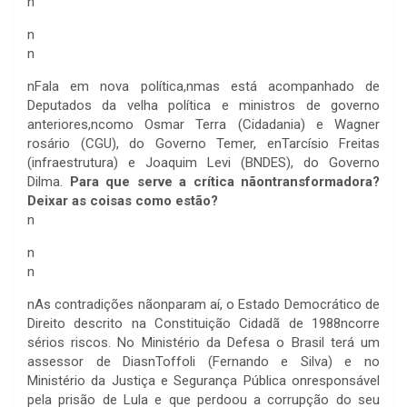
n
n
n
n
Fala em nova política,nmas está acompanhado de
Deputados da velha política e ministros de governo
anteriores,ncomo Osmar Terra (Cidadania) e Wagner
rosário (CGU), do Governo Temer, enTarcísio Freitas
(infraestrutura) e Joaquim Levi (BNDES), do Governo
Dilma.
Para que serve a crítica nãontransformadora?
Deixar as coisas como estão?
n
n
n
n
As contradições nãonparam aí, o Estado Democrático de
Direito descrito na Constituição Cidadã de 1988ncorre
sérios riscos. No Ministério da Defesa o Brasil terá um
assessor de DiasnToffoli (Fernando e Silva) e no
Ministério da Justiça e Segurança Pública onresponsável
pela prisão de Lula e que perdoou a corrupção do seu