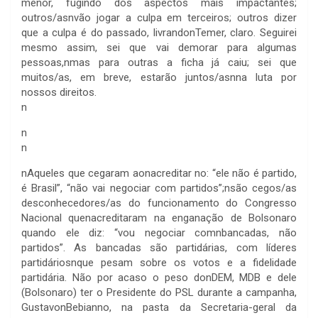
menor, fugindo dos aspectos mais impactantes;
outros/asnvão jogar a culpa em terceiros; outros dizer
que a culpa é do passado, livrandonTemer, claro. Seguirei
mesmo assim, sei que vai demorar para algumas
pessoas,nmas para outras a ficha já caiu; sei que
muitos/as, em breve, estarão juntos/asnna luta por
nossos direitos.
n
n
n
n
Aqueles que cegaram aonacreditar no: “ele não é partido,
é Brasil”, “não vai negociar com partidos”;nsão cegos/as
desconhecedores/as do funcionamento do Congresso
Nacional quenacreditaram na enganação de Bolsonaro
quando ele diz: “vou negociar comnbancadas, não
partidos”. As bancadas são partidárias, com líderes
partidáriosnque pesam sobre os votos e a fidelidade
partidária. Não por acaso o peso donDEM, MDB e dele
(Bolsonaro) ter o Presidente do PSL durante a campanha,
GustavonBebianno, na pasta da Secretaria-geral da