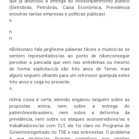
que já anunciou a entrega do nossonpatrimônio público
(Eletrobrás, Petrobrás, Caixa Econômica, Previdência
enoutras tantas empresas e políticas públicas).
n
n
n
n
Bolsonaro fala jargõesne palavras fáceis e muitos/as se
sentem representados/as ao ponto de nãonconseguir
perceber a pancada que vem nas entrelinhas ou mesmo
de forma explícita.nJá são três anos de Temer, mas
alguns seguem olhando para um retrovisor quenpula estes
três anos e cega no presente.
n
n
Uma coisa é certa, elennão enganou ninguém sobre as
propostas acima, nem sobre a entrega do
patrimônionbrasileiro, nem sobre a deforrma da
previdência, nem sobre os ataques aosnservidores/as e
trabalhadores/as com CLT, ele foi claro no Programa de
Governonregistrado no TSE e nas entrevistas. O problema
é que muitos/as ficaram comnfoco nos jargões