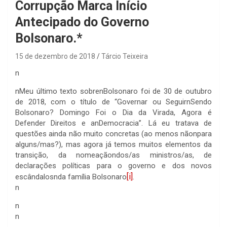
Corrupção Marca Início
Antecipado do Governo
Bolsonaro.*
15 de dezembro de 2018
Tárcio Teixeira
n
n
Meu último texto sobrenBolsonaro foi de 30 de outubro
de 2018, com o título de “Governar ou SeguirnSendo
Bolsonaro? Domingo Foi o Dia da Virada, Agora é
Defender Direitos e anDemocracia”. Lá eu tratava de
questões ainda não muito concretas (ao menos nãonpara
alguns/mas?), mas agora já temos muitos elementos da
transição, da nomeaçãondos/as ministros/as, de
declarações políticas para o governo e dos novos
[i]
escândalosnda família
Bolsonaro
.
n
n
n