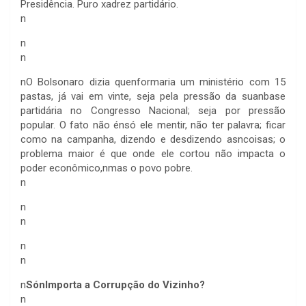
Presidência. Puro xadrez partidário.
n
n
n
n
O Bolsonaro dizia quenformaria um ministério com 15
pastas, já vai em vinte, seja pela pressão da suanbase
partidária no Congresso Nacional; seja por pressão
popular. O fato não énsó ele mentir, não ter palavra; ficar
como na campanha, dizendo e desdizendo asncoisas; o
problema maior é que onde ele cortou não impacta o
poder econômico,nmas o povo pobre.
n
n
n
n
n
n
SónImporta a Corrupção do Vizinho?
n