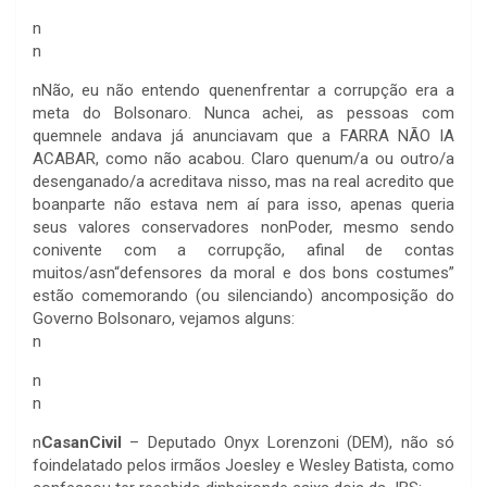
n
n
n
Não, eu não entendo quenenfrentar a corrupção era a
meta do Bolsonaro. Nunca achei, as pessoas com
quemnele andava já anunciavam que a FARRA NÃO IA
ACABAR, como não acabou. Claro quenum/a ou outro/a
desenganado/a acreditava nisso, mas na real acredito que
boanparte não estava nem aí para isso, apenas queria
seus valores conservadores nonPoder, mesmo sendo
conivente com a corrupção, afinal de contas
muitos/asn“defensores da moral e dos bons costumes”
estão comemorando (ou silenciando) ancomposição do
Governo Bolsonaro, vejamos alguns:
n
n
n
n
CasanCivil
– Deputado Onyx Lorenzoni (DEM), não só
foindelatado pelos irmãos Joesley e Wesley Batista, como