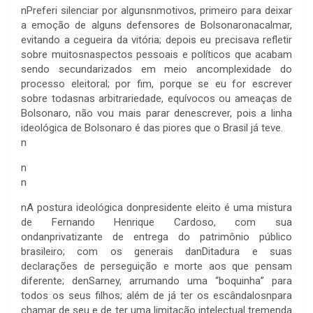
n
Preferi silenciar por algunsnmotivos, primeiro para deixar
a emoção de alguns defensores de Bolsonaronacalmar,
evitando a cegueira da vitória; depois eu precisava refletir
sobre muitosnaspectos pessoais e políticos que acabam
sendo secundarizados em meio ancomplexidade do
processo eleitoral; por fim, porque se eu for escrever
sobre todasnas arbitrariedade, equívocos ou ameaças de
Bolsonaro, não vou mais parar denescrever, pois a linha
ideológica de Bolsonaro é das piores que o Brasil já teve.
n
n
n
n
A postura ideológica donpresidente eleito é uma mistura
de Fernando Henrique Cardoso, com sua
ondanprivatizante de entrega do patrimônio público
brasileiro; com os generais danDitadura e suas
declarações de perseguição e morte aos que pensam
diferente; denSarney, arrumando uma “boquinha” para
todos os seus filhos; além de já ter os escândalosnpara
chamar de seu e de ter uma limitação intelectual tremenda