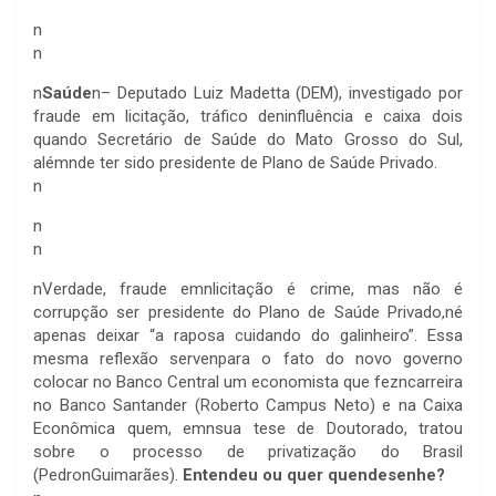
n
n
n
Saúde
n– Deputado Luiz Madetta (DEM), investigado por
fraude em licitação, tráfico deninfluência e caixa dois
quando Secretário de Saúde do Mato Grosso do Sul,
alémnde ter sido presidente de Plano de Saúde Privado.
n
n
n
n
Verdade, fraude emnlicitação é crime, mas não é
corrupção ser presidente do Plano de Saúde Privado,né
apenas deixar “a raposa cuidando do galinheiro”. Essa
mesma reflexão servenpara o fato do novo governo
colocar no Banco Central um economista que fezncarreira
no Banco Santander (Roberto Campus Neto) e na Caixa
Econômica quem, emnsua tese de Doutorado, tratou
sobre o processo de privatização do Brasil
(PedronGuimarães).
Entendeu ou quer quendesenhe?