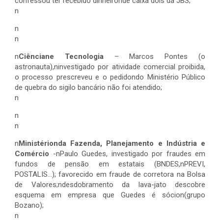
confessou ter recebido dinheironde caixa dois da JBS;
n
n
n
n
Ciênciane Tecnologia
– Marcos Pontes (o
astronauta),ninvestigado por atividade comercial proibida,
o processo prescreveu e o pedidondo Ministério Público
de quebra do sigilo bancário não foi atendido;
n
n
n
n
Ministérionda Fazenda, Planejamento e Indústria e
Comércio
-nPaulo Guedes, investigado por fraudes em
fundos de pensão em estatais (BNDES,nPREVI,
POSTALIS…); favorecido em fraude de corretora na Bolsa
de Valores;ndesdobramento da lava-jato descobre
esquema em empresa que Guedes é sócion(grupo
Bozano);
n