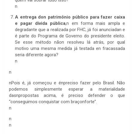
quem vai sobrar tudo isso?
n
A entrega don patrimônio público para fazer caixa
e pagar dívida pública
,n em forma mais ampla e
degradante que a realizada por FHC, já foi anunciadan e
é parte do Programa de Governo do presidente eleito.
Se esse método nãon resolveu lá atrás, por qual
motivo uma mesma medida já testada en fracassada
seria diferente agora?
n
n
n
Pois é, já começou e énpreciso fazer pelo Brasil. Não
podemos simplesmente esperar a materialidade
dasnpropostas acima, é preciso defender o que
“conseguimos conquistar com braçonforte”.
n
n
n