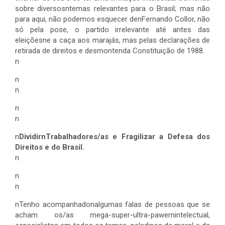
sobre diversosntemas relevantes para o Brasil; mas não
para aqui, não podemos esquecer denFernando Collor, não
só pela pose, o partido irrelevante até antes das
eleiçõesne a caça aos marajás, mas pelas declarações de
retirada de direitos e desmontenda Constituição de 1988.
n
n
n
n
n
n
DividirnTrabalhadores/as e Fragilizar a Defesa dos
Direitos e do Brasil.
n
n
n
n
Tenho acompanhadonalgumas falas de pessoas que se
acham os/as mega-super-ultra-pawernintelectual,