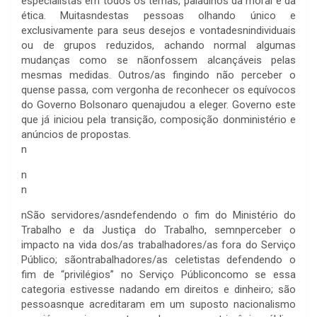
especialistas em todos os temas, paladinos da moral e da
ética. Muitasndestas pessoas olhando único e
exclusivamente para seus desejos e vontadesnindividuais
ou de grupos reduzidos, achando normal algumas
mudanças como se nãonfossem alcançáveis pelas
mesmas medidas. Outros/as fingindo não perceber o
quense passa, com vergonha de reconhecer os equívocos
do Governo Bolsonaro quenajudou a eleger. Governo este
que já iniciou pela transição, composição donministério e
anúncios de propostas.
n
n
n
n
São servidores/asndefendendo o fim do Ministério do
Trabalho e da Justiça do Trabalho, semnperceber o
impacto na vida dos/as trabalhadores/as fora do Serviço
Público; sãontrabalhadores/as celetistas defendendo o
fim de “privilégios” no Serviço Públiconcomo se essa
categoria estivesse nadando em direitos e dinheiro; são
pessoasnque acreditaram em um suposto nacionalismo