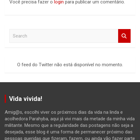
Você precisa fazer o
login
para publicar um comentário.
S
e
a
r
c
O feed do Twitter não está disponível no momento.
h
Vida vivida!
Amig@s, escolhi viver os próximos dias da vida na linda e
acolhedora Parahyba, aqui já vivi mais da metade da minha vida
militante. Mesmo que a regularidade das postagens não seja a
desejada, esse blog é uma forma de permanecer próximo das
pessoas queridas que fizeram, fazem, ou ainda vão fazer parte