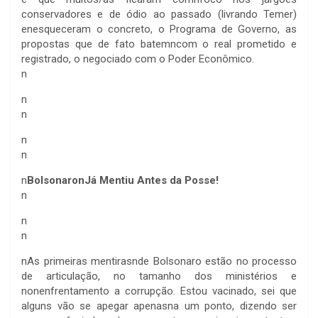
conservadores e de ódio ao passado (livrando Temer)
enesqueceram o concreto, o Programa de Governo, as
propostas que de fato batemncom o real prometido e
registrado, o negociado com o Poder Econômico.
n
n
n
n
n
n
BolsonaronJá Mentiu Antes da Posse!
n
n
n
n
As primeiras mentirasnde Bolsonaro estão no processo
de articulação, no tamanho dos ministérios e
nonenfrentamento a corrupção. Estou vacinado, sei que
alguns vão se apegar apenasna um ponto, dizendo ser