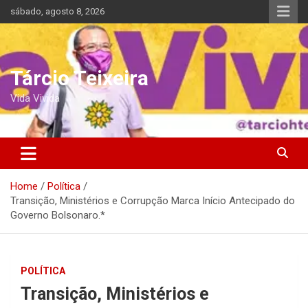
Skip
sábado, agosto 8, 2026
to
content
Tárcio Teixeira
Vida Vivida
Home
Política
Transição, Ministérios e Corrupção Marca Início Antecipado do
Governo Bolsonaro.*
POLÍTICA
Transição, Ministérios e