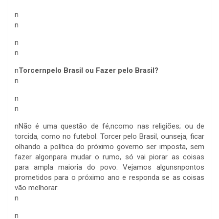
n
n
n
n
n
Torcernpelo Brasil ou Fazer pelo Brasil?
n
n
n
n
Não é uma questão de fé,ncomo nas religiões; ou de
torcida, como no futebol. Torcer pelo Brasil, ounseja, ficar
olhando a política do próximo governo ser imposta, sem
fazer algonpara mudar o rumo, só vai piorar as coisas
para ampla maioria do povo. Vejamos algunsnpontos
prometidos para o próximo ano e responda se as coisas
vão melhorar:
n
n