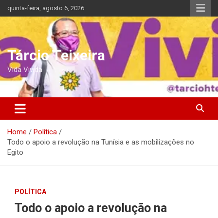
Skip
quinta-feira, agosto 6, 2026
to
content
Tárcio Teixeira
Vida Vivida
Home
Política
Todo o apoio a revolução na Tunísia e as mobilizações no
Egito
POLÍTICA
Todo o apoio a revolução na