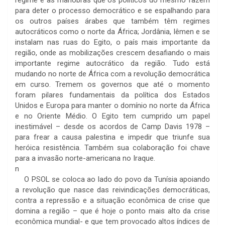
regime e as manobras que os políticos do mesmo fazem
para deter o processo democrático e se espalhando para
os outros países árabes que também têm regimes
autocráticos como o norte da África; Jordânia, Iêmen e se
instalam nas ruas do Egito, o país mais importante da
região, onde as mobilizações crescem desafiando o mais
importante regime autocrático da região. Tudo está
mudando no norte de África com a revolução democrática
em curso. Tremem os governos que até o momento
foram pilares fundamentais da política dos Estados
Unidos e Europa para manter o domínio no norte da África
e no Oriente Médio. O Egito tem cumprido um papel
inestimável – desde os acordos de Camp Davis 1978 –
para frear a causa palestina e impedir que triunfe sua
heróica resistência. Também sua colaboração foi chave
para a invasão norte-americana no Iraque.
n
O PSOL se coloca ao lado do povo da Tunísia apoiando
a revolução que nasce das reivindicações democráticas,
contra a repressão e a situação econômica de crise que
domina a região – que é hoje o ponto mais alto da crise
econômica mundial- e que tem provocado altos índices de