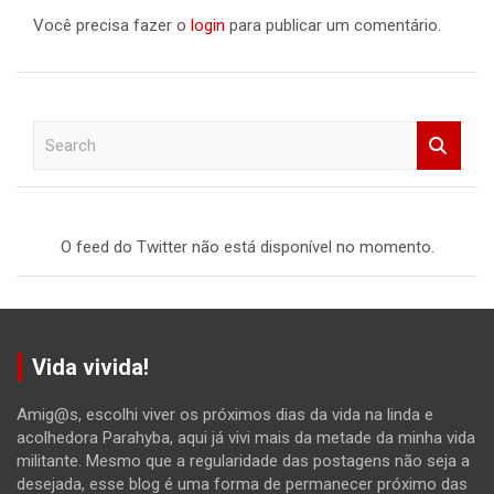
Você precisa fazer o
login
para publicar um comentário.
S
e
a
r
c
O feed do Twitter não está disponível no momento.
h
Vida vivida!
Amig@s, escolhi viver os próximos dias da vida na linda e
acolhedora Parahyba, aqui já vivi mais da metade da minha vida
militante. Mesmo que a regularidade das postagens não seja a
desejada, esse blog é uma forma de permanecer próximo das