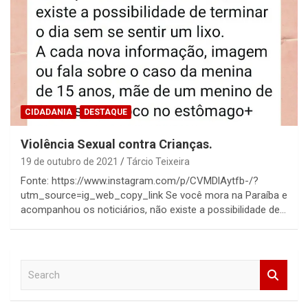
CIDADANIA
DESTAQUE
Violência Sexual contra Crianças.
19 de outubro de 2021
Tárcio Teixeira
Fonte: https://www.instagram.com/p/CVMDlAytfb-/?
utm_source=ig_web_copy_link Se você mora na Paraíba e
acompanhou os noticiários, não existe a possibilidade de…
S
e
a