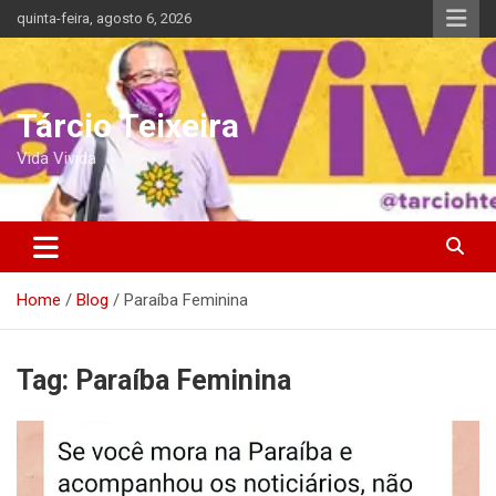
Skip
quinta-feira, agosto 6, 2026
to
content
Tárcio Teixeira
Vida Vivida
Home
Blog
Paraíba Feminina
Tag:
Paraíba Feminina