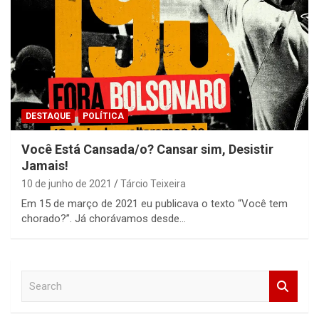
DESTAQUE
POLÍTICA
Você Está Cansada/o? Cansar sim, Desistir
Jamais!
10 de junho de 2021
Tárcio Teixeira
Em 15 de março de 2021 eu publicava o texto “Você tem
chorado?”. Já chorávamos desde…
S
e
a