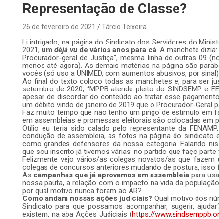
Representação de Classe?
26 de fevereiro de 2021
Tárcio Teixeira
Li intrigado, na página do Sindicato dos Servidores do Minist
2021,
um
déjà vu
de vários anos para cá
. A manchete dizia
Procurador-geral de Justiça”, mesma linha de outras 09 (n
menos até agora). As demais matérias na página são parabén
vocês (só uso a UNIMED, com aumentos abusivos, por sinal)
Ao final do texto coloco todas as manchetes e, para ser j
setembro de 2020, “MPPB atende pleito do SINDSEMP e FEN
apesar de discordar do conteúdo ao tratar esse pagamento
um débito vindo de janeiro de 2019 que o Procurador-Geral 
Faz muito tempo que não tenho um pingo de estímulo em fa
em assembleias e promessas eleitorais são colocadas em prá
Otílio eu teria sido calado pelo representante da FENAMP
condução de assembleia, as fotos na página do sindicato
como grandes defensores da nossa categoria. Falando ni
que sou inscrito já tivemos várias, no partido que faço parte 
Felizmente vejo vários/as colegas novatos/as que fazem u
colegas de concursos anteriores mudando de postura, isso f
As
campanhas que já aprovamos em assembleia
para usar
nossa pauta, a relação com o impacto na vida da população
por qual motivo nunca foram ao AR?
Como andam nossas ações judiciais?
Qual motivo dos nú
Sindicato para que possamos acompanhar, sugerir, ajuda
existem, na aba Ações Judiciais (
https://www.sindsemppb.o