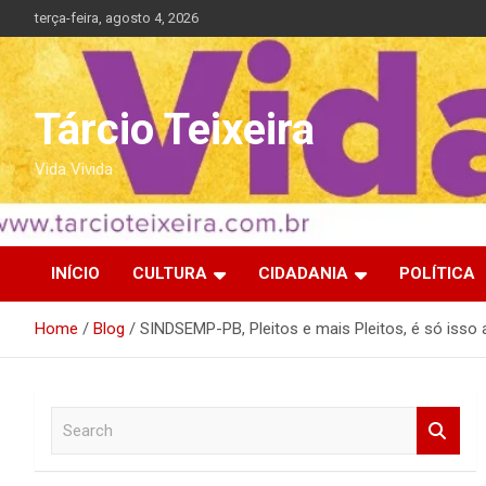
Skip
terça-feira, agosto 4, 2026
to
content
Tárcio Teixeira
Vida Vivida
INÍCIO
CULTURA
CIDADANIA
POLÍTICA
Home
Blog
SINDSEMP-PB, Pleitos e mais Pleitos, é só isso
S
e
a