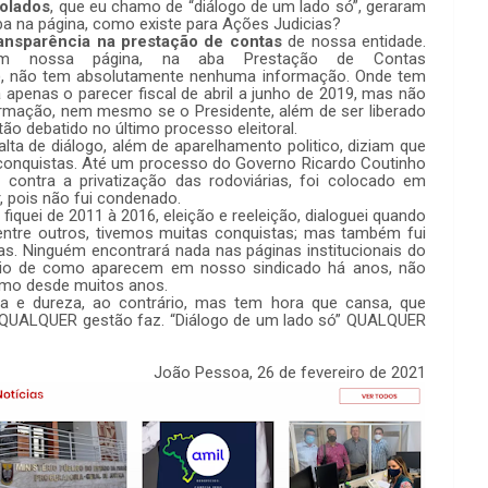
colados
, que eu chamo de “diálogo de um lado só”, geraram
a na página, como existe para Ações Judicias?
ransparência na prestação de contas
de nossa entidade.
 nossa página, na aba Prestação de Contas
), não tem absolutamente nenhuma informação. Onde tem
 apenas o parecer fiscal de abril a junho de 2019, mas não
mação, nem mesmo se o Presidente, além de ser liberado
ão debatido no último processo eleitoral.
alta de diálogo, além de aparelhamento politico, diziam que
e conquistas. Até um processo do Governo Ricardo Coutinho
a contra a privatização das rodoviárias, foi colocado em
 pois não fui condenado.
fiquei de 2011 à 2016, eleição e reeleição, dialoguei quando
, entre outros, tivemos muitas conquistas; mas também fui
. Ninguém encontrará nada nas páginas institucionais do
ário de como aparecem em nosso sindicado há anos, não
esmo desde muitos anos.
 e dureza, ao contrário, mas tem hora que cansa, que
 QUALQUER gestão faz. “Diálogo de um lado só” QUALQUER
João Pessoa, 26 de fevereiro de 2021