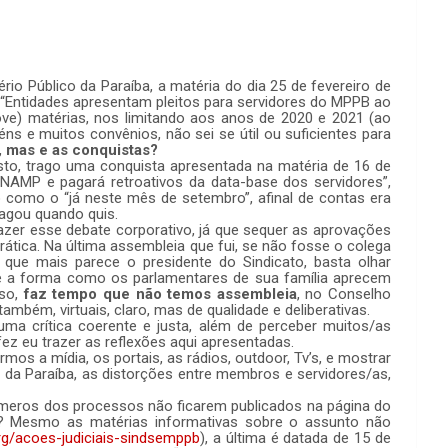
ério Público da Paraíba, a matéria do dia 25 de fevereiro de
: “Entidades apresentam pleitos para servidores do MPPB ao
ove) matérias, nos limitando aos anos de 2020 e 2021 (ao
s e muitos convênios, não sei se útil ou suficientes para
,
mas e as conquistas?
usto, trago uma conquista apresentada na matéria de 16 de
AMP e pagará retroativos da data-base dos servidores”,
 como o “já neste mês de setembro”, afinal de contas era
pagou quando quis.
zer esse debate corporativo, já que sequer as aprovações
tica. Na última assembleia que fui, se não fosse o colega
, que mais parece o presidente do Sindicato, basta olhar
 e a forma como os parlamentares de sua família aprecem
sso,
faz tempo que não temos assembleia
, no Conselho
também, virtuais, claro, mas de qualidade e deliberativas.
ma crítica coerente e justa, além de perceber muitos/as
ez eu trazer as reflexões aqui apresentadas.
mos a mídia, os portais, as rádios, outdoor, Tv’s, e mostrar
 da Paraíba, as distorções entre membros e servidores/as,
meros dos processos não ficarem publicados na página do
r? Mesmo as matérias informativas sobre o assunto não
rg/acoes-judiciais-sindsemppb
), a última é datada de 15 de