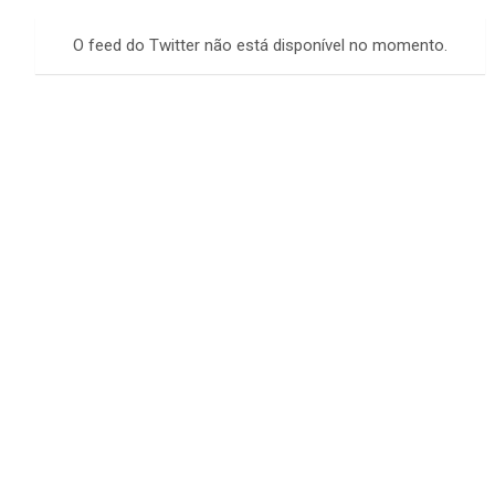
r
c
O feed do Twitter não está disponível no momento.
h