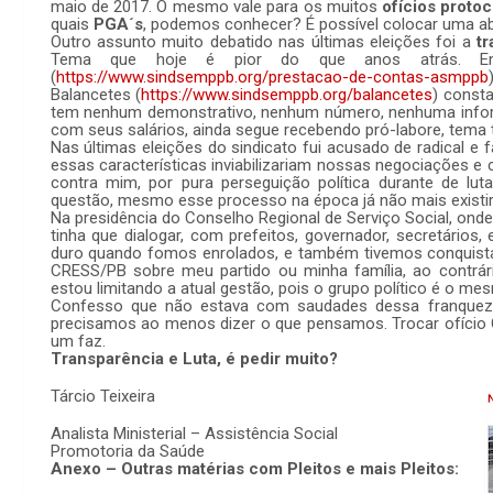
maio de 2017. O mesmo vale para os muitos
ofícios proto
quais
PGA´s
, podemos conhecer? É possível colocar uma ab
Outro assunto muito debatido nas últimas eleições foi a
t
Tema que hoje é pior do que anos atrás. Em
(
https://www.sindsemppb.org/prestacao-de-contas-asmppb
Balancetes (
https://www.sindsemppb.org/balancetes
) consta
tem nenhum demonstrativo, nenhum número, nenhuma infor
com seus salários, ainda segue recebendo pró-labore, tema t
Nas últimas eleições do sindicato fui acusado de radical e f
essas características inviabilizariam nossas negociações 
contra mim, por pura perseguição política durante de lut
questão, mesmo esse processo na época já não mais existir,
Na presidência do Conselho Regional de Serviço Social, onde 
tinha que dialogar, com prefeitos, governador, secretários
duro quando fomos enrolados, e também tivemos conquistas
CRESS/PB sobre meu partido ou minha família, ao contr
estou limitando a atual gestão, pois o grupo político é o m
Confesso que não estava com saudades dessa franqueza
precisamos ao menos dizer o que pensamos. Trocar ofício
um faz.
Transparência e Luta, é pedir muito?
Tárcio Teixeira
Analista Ministerial – Assistência Social
Promotoria da Saúde
Anexo – Outras matérias com Pleitos e mais Pleitos: