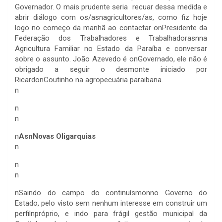
Governador. O mais prudente seria
recuar dessa medida e
abrir diálogo com os/asnagricultores/as, como fiz hoje
logo no começo da manhã ao contactar onPresidente da
Federação dos Trabalhadores e Trabalhadorasnna
Agricultura Familiar no Estado da Paraíba e conversar
sobre o assunto
. João Azevedo é onGovernado, ele não é
obrigado a seguir
o desmonte iniciado por
RicardonCoutinho na agropecuária paraibana.
n
n
n
n
AsnNovas Oligarquias
n
n
n
n
Saindo do campo do continuísmonno Governo do
Estado, pelo visto sem nenhum interesse em construir um
perfilnpróprio, e indo para frágil gestão municipal da