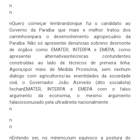
n
n
n
Quero começar lembrandonque fui o candidato ao
Governo da Paraíba que mais e melhor tratou dos
caminhosnpara o desenvolvimento agropecuário da
Paraíba. Não só apresentei denúncias sobreno desmonte
de órgãos como EMATER, INTERPA e EMEPA, como
apresentei alternativasntécnicas contundentes
construídas ao lado de técnicos de primeira linha.
Agora,npor meio de Medida Provisória, sem nenhum
diálogo com agricultores/as enentidades da sociedade
civil, o Governador João Azevedo (dito socialista)
fechanEMATER, INTERPA e EMEPA com o falso
argumento da economia, o mesmo argumento
falaciosonusado pela ultradireita nacionalmente.
n
n
n
n
Entendo ser, no mínimo,num equívoco a postura do