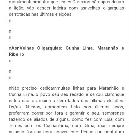
moralmentenmostra que esses Cartaxos não aprenderam
a lição, vão descer ladeira com asnvelhas oligarquias
derrotadas nas últimas eleições.
n
n
n
n
AsnVelhas Oligarquias: Cunha Lima, Maranhão e
Ribeiro
n
n
n
n
Não preciso dedicarnmuitas linhas para Maranhão e
Cunha Lima, o povo deu seu recado e deixou claronque
estes são os maiores derrotados das últimas eleições.
Os/as Ribeiros, comontem feito nos últimos anos,
preferiram correr por fora e garantir o seu, semprense
fazendo de aliados de alguns, como fez com Lula, com
Temer, com os CunhanLima, com Dilma, mas sempre
pulando fora na hora conveniente. Penso que nonfuturo