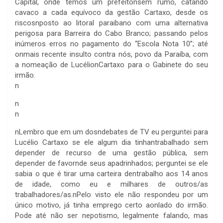
Capital, onde temos um prefeitonsem rumo, catando
cavaco a cada equívoco da gestão Cartaxo, desde os
riscosnposto ao litoral paraibano com uma alternativa
perigosa para Barreira do Cabo Branco; passando pelos
inúmeros erros no pagamento do “Escola Nota 10”; até
onmais recente insulto contra nós, povo da Paraíba, com
a nomeação de LucélionCartaxo para o Gabinete do seu
irmão.
n
n
n
n
Lembro que em um dosndebates de TV eu perguntei para
Lucélio Cartaxo se ele algum dia tinhantrabalhado sem
depender de recurso de uma gestão pública, sem
depender de favornde seus apadrinhados; perguntei se ele
sabia o que é tirar uma carteira dentrabalho aos 14 anos
de idade, como eu e milhares de outros/as
trabalhadores/as.nPelo visto ele não respondeu por um
único motivo, já tinha emprego certo aonlado do irmão.
Pode até não ser nepotismo, legalmente falando, mas