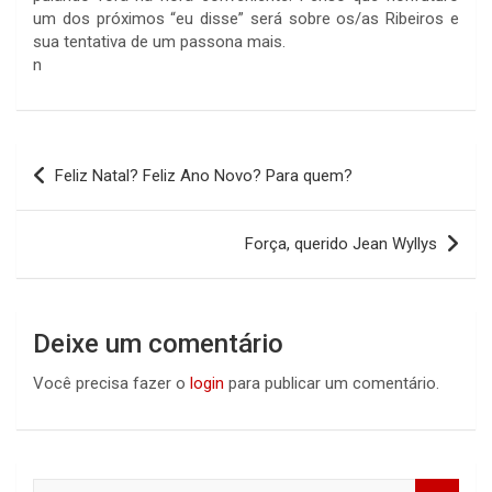
um dos próximos “eu disse” será sobre os/as Ribeiros e
sua tentativa de um passona mais.
n
Navegação
Feliz Natal? Feliz Ano Novo? Para quem?
de
Post
Força, querido Jean Wyllys
Deixe um comentário
Você precisa fazer o
login
para publicar um comentário.
S