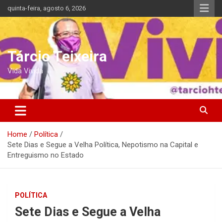
Skip
quinta-feira, agosto 6, 2026
to
content
Tárcio Teixeira
Vida Vivida
Home
Política
Sete Dias e Segue a Velha Política, Nepotismo na Capital e
Entreguismo no Estado
POLÍTICA
Sete Dias e Segue a Velha