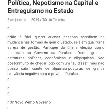
Política, Nepotismo na Capital e
Entreguismo no Estado
8 de janeiro de 2019
Tárcio Teixeira
n
n
Não é fácil querer quenas pessoas acreditem na
mudança nas formas de gerir o Estado, seja em qual forna
esfera de gestão. Participei da última eleição como
candidato ao Governo da Paraíba,nenfrentei grandes
estruturas políticas, econômicas e oligárquicas. Não
gostonmuito de chegar logo com um “eu disse”, mas não
posso calar diante de algumasnposturas de grande
relevância negativa para o povo da Paraíba.
n
n
n
n
OnNovo Velho Governo
n