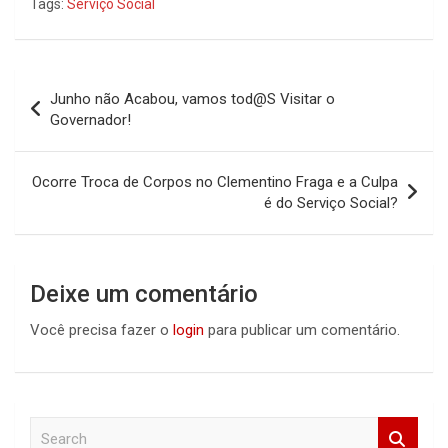
Tags:
Serviço Social
Navegação
Junho não Acabou, vamos tod@S Visitar o
de
Governador!
Post
Ocorre Troca de Corpos no Clementino Fraga e a Culpa
é do Serviço Social?
Deixe um comentário
Você precisa fazer o
login
para publicar um comentário.
S