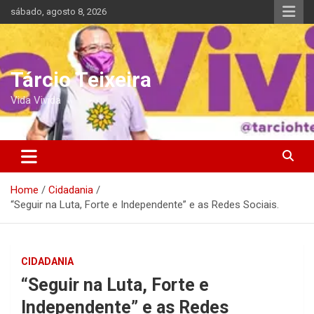
Skip
sábado, agosto 8, 2026
to
content
Tárcio Teixeira
Vida Vivida
Home
Cidadania
“Seguir na Luta, Forte e Independente” e as Redes Sociais.
CIDADANIA
“Seguir na Luta, Forte e
Independente” e as Redes