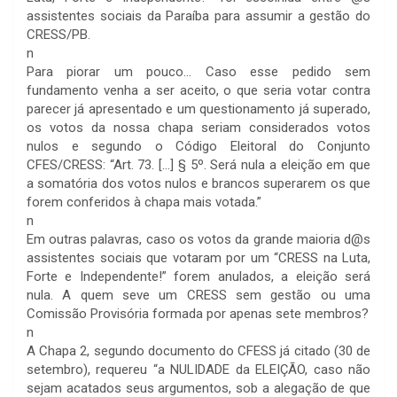
assistentes sociais da Paraíba para assumir a gestão do
CRESS/PB.
n
Para piorar um pouco… Caso esse pedido sem
fundamento venha a ser aceito, o que seria votar contra
parecer já apresentado e um questionamento já superado,
os votos da nossa chapa seriam considerados votos
nulos e segundo o Código Eleitoral do Conjunto
CFES/CRESS: “Art. 73. […] § 5º. Será nula a eleição em que
a somatória dos votos nulos e brancos superarem os que
forem conferidos à chapa mais votada.”
n
Em outras palavras, caso os votos da grande maioria d@s
assistentes sociais que votaram por um “CRESS na Luta,
Forte e Independente!” forem anulados, a eleição será
nula. A quem seve um CRESS sem gestão ou uma
Comissão Provisória formada por apenas sete membros?
n
A Chapa 2, segundo documento do CFESS já citado (30 de
setembro), requereu “a NULIDADE da ELEIÇÃO, caso não
sejam acatados seus argumentos, sob a alegação de que