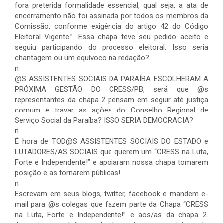
fora preterida formalidade essencial, qual seja: a ata de
encerramento não foi assinada por todos os membros da
Comissão, conforme exigência do artigo 42 do Código
Eleitoral Vigente.”. Essa chapa teve seu pedido aceito e
seguiu participando do processo eleitoral. Isso seria
chantagem ou um equívoco na redação?
n
@S ASSISTENTES SOCIAIS DA PARAÍBA ESCOLHERAM A
PRÓXIMA GESTÃO DO CRESS/PB, será que @s
representantes da chapa 2 pensam em seguir até justiça
comum e travar as ações do Conselho Regional de
Serviço Social da Paraíba? ISSO SERIA DEMOCRACIA?
n
É hora de TOD@S ASSISTENTES SOCIAIS DO ESTADO e
LUTADORES/AS SOCIAIS que querem um “CRESS na Luta,
Forte e Independente!” e apoiaram nossa chapa tomarem
posição e as tornarem públicas!
n
Escrevam em seus blogs, twitter, facebook e mandem e-
mail para @s colegas que fazem parte da Chapa “CRESS
na Luta, Forte e Independente!” e aos/as da chapa 2.