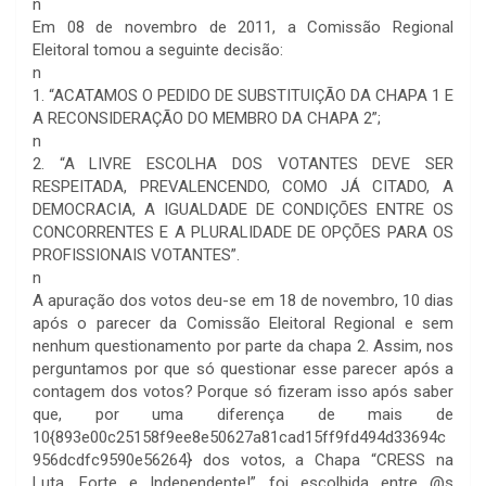
n
Em 08 de novembro de 2011, a Comissão Regional
Eleitoral tomou a seguinte decisão:
n
1. “ACATAMOS O PEDIDO DE SUBSTITUIÇÃO DA CHAPA 1 E
A RECONSIDERAÇÃO DO MEMBRO DA CHAPA 2”;
n
2. “A LIVRE ESCOLHA DOS VOTANTES DEVE SER
RESPEITADA, PREVALENCENDO, COMO JÁ CITADO, A
DEMOCRACIA, A IGUALDADE DE CONDIÇÕES ENTRE OS
CONCORRENTES E A PLURALIDADE DE OPÇÕES PARA OS
PROFISSIONAIS VOTANTES”.
n
A apuração dos votos deu-se em 18 de novembro, 10 dias
após o parecer da Comissão Eleitoral Regional e sem
nenhum questionamento por parte da chapa 2. Assim, nos
perguntamos por que só questionar esse parecer após a
contagem dos votos? Porque só fizeram isso após saber
que, por uma diferença de mais de
10{893e00c25158f9ee8e50627a81cad15ff9fd494d33694c
956dcdfc9590e56264} dos votos, a Chapa “CRESS na
Luta, Forte e Independente!” foi escolhida entre @s