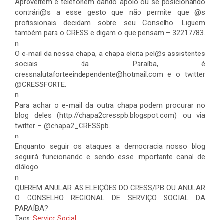
Aproveitem e telefonem dando apoio ou se posicionando
contrári@s a esse gesto que não permite que @s
profissionais decidam sobre seu Conselho. Liguem
também para o CRESS e digam o que pensam – 32217783.
n
O e-mail da nossa chapa, a chapa eleita pel@s assistentes
sociais da Paraíba, é
cressnalutaforteeindependente@hotmail.com e o twitter
@CRESSFORTE.
n
Para achar o e-mail da outra chapa podem procurar no
blog deles (http://chapa2cresspb.blogspot.com) ou via
twitter – @chapa2_CRESSpb.
n
Enquanto seguir os ataques a democracia nosso blog
seguirá funcionando e sendo esse importante canal de
diálogo.
n
QUEREM ANULAR AS ELEIÇÕES DO CRESS/PB OU ANULAR
O CONSELHO REGIONAL DE SERVIÇO SOCIAL DA
PARAÍBA?
Tags:
Serviço Social