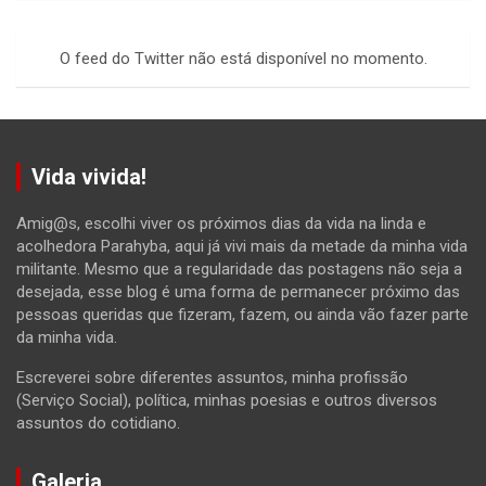
r
c
O feed do Twitter não está disponível no momento.
h
Vida vivida!
Amig@s, escolhi viver os próximos dias da vida na linda e
acolhedora Parahyba, aqui já vivi mais da metade da minha vida
militante. Mesmo que a regularidade das postagens não seja a
desejada, esse blog é uma forma de permanecer próximo das
pessoas queridas que fizeram, fazem, ou ainda vão fazer parte
da minha vida.
Escreverei sobre diferentes assuntos, minha profissão
(Serviço Social), política, minhas poesias e outros diversos
assuntos do cotidiano.
Galeria