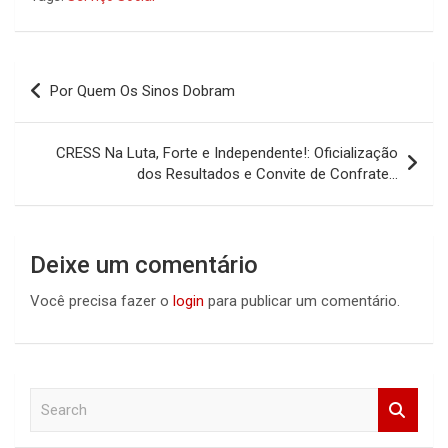
Navegação
Por Quem Os Sinos Dobram
de
Post
CRESS Na Luta, Forte e Independente!: Oficialização
dos Resultados e Convite de Confrate…
Deixe um comentário
Você precisa fazer o
login
para publicar um comentário.
S
e
a