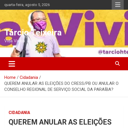
Skip
quarta-feira, agosto 5, 2026
to
content
Tárcio Teixeira
Vida Vivida
Home
Cidadania
QUEREM ANULAR AS ELEIÇÕES DO CRESS/PB OU ANULAR O
CONSELHO REGIONAL DE SERVIÇO SOCIAL DA PARAÍBA?
CIDADANIA
QUEREM ANULAR AS ELEIÇÕES