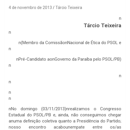
4 de novembro de 2013
Tárcio Teixeira
n
Tárcio Teixeira
n
n(Membro da ComissãonNacional de Ética do PSOL e
n
nPré-Candidato aonGoverno da Paraíba pelo PSOL/PB)
n
n
n
n
n
nNo domingo (03/11/2013)nrealizamos o Congresso
Estadual do PSOL/PB e, ainda, não conseguimos chegar
anuma definição coletiva quanto a Presidência do Partido;
nosso encontro acabounempate entre os/as