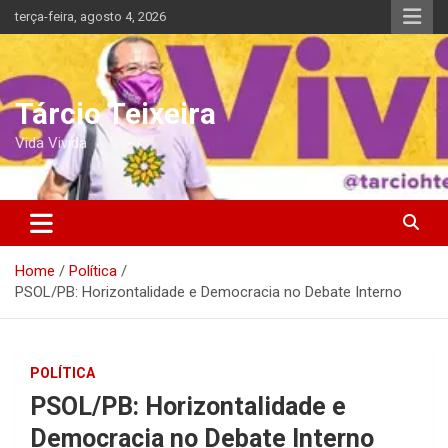
Skip
terça-feira, agosto 4, 2026
to
content
Tárcio Teixeira
Vida Vivida
Home
Política
PSOL/PB: Horizontalidade e Democracia no Debate Interno
POLÍTICA
PSOL/PB: Horizontalidade e
Democracia no Debate Interno