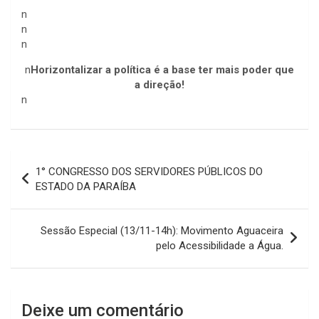
n
n
n
n
Horizontalizar a política é a base ter mais poder que
a direção!
n
Navegação
1° CONGRESSO DOS SERVIDORES PÚBLICOS DO
de
ESTADO DA PARAÍBA
Post
Sessão Especial (13/11-14h): Movimento Aguaceira
pelo Acessibilidade a Água.
Deixe um comentário