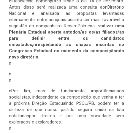
estabelecida comonprazo limite o dia 14 de dezembro.
Antes disso será realizada uma consulta aonDiretório
Nacional e analisada as propostas levantadas
internamente, entre asnquais adianto ser mais favorável a
sugestão do companheiro Renan Palmeira:
realizar uma
Plenária Estadual aberta antodos/as os/as filiados/as
para definir entre os candidatos
empatados,nrespeitando as chapas inscritas no
Congresso Estadual no momento da composiçãondo
novo diretório
.
n
n
n
nPor fim, mas de fundamental importâncianaos
socialistas, independente da composição que venha a ter
a próxima Direção Estadualndo PSOL/PB, podem ter a
certeza de que nosso partido seguirá unido na luta
cotidiananpor direitos e por uma sociedade sem
explorados e exploradores.
n