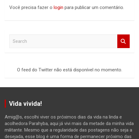
Você precisa fazer o
login
para publicar um comentário.
S
e
a
r
c
O feed do Twitter não está disponível no momento.
h
Vida vivida!
Amig@s, escolhi viver os próximos dias da vida na linda e
acolhedora Parahyba, aqui já vivi mais da metade da minha vida
militante. Mesmo que a regularidade das postagens não seja a
desejada, esse blog é uma forma de permanecer próximo das