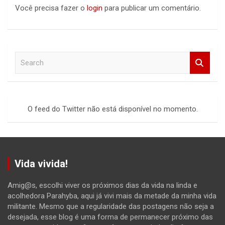
Você precisa fazer o
login
para publicar um comentário.
S
e
a
r
c
O feed do Twitter não está disponível no momento.
h
Vida vivida!
Amig@s, escolhi viver os próximos dias da vida na linda e
acolhedora Parahyba, aqui já vivi mais da metade da minha vida
militante. Mesmo que a regularidade das postagens não seja a
desejada, esse blog é uma forma de permanecer próximo das