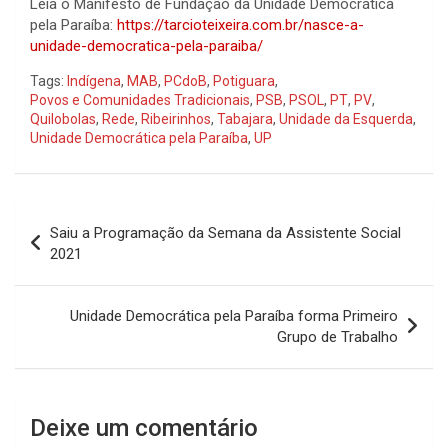
Leia o Manifesto de Fundação da Unidade Democrática
pela Paraíba:
https://tarcioteixeira.com.br/nasce-a-
unidade-democratica-pela-paraiba/
Tags:
Indígena
,
MAB
,
PCdoB
,
Potiguara
,
Povos e Comunidades Tradicionais
,
PSB
,
PSOL
,
PT
,
PV
,
Quilobolas
,
Rede
,
Ribeirinhos
,
Tabajara
,
Unidade da Esquerda
,
Unidade Democrática pela Paraíba
,
UP
Navegação
Saiu a Programação da Semana da Assistente Social
de
2021
Post
Unidade Democrática pela Paraíba forma Primeiro
Grupo de Trabalho
Deixe um comentário