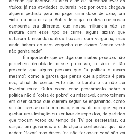
dizendo que bastava eu dizer o de ele precisava levar os
títulos; já nas atividades culturais, vez por outra chegava
alguém pedindo para eu pagar uma dose de cana, um
vinho ou uma cerveja. Antes de negar, eu dizia que nossa
campanha era diferente, que nossa militância não se
mistura com esse tipo de crime, alguns diziam que
estavam brincando,noutros ficavam com vergonha, mas
ainda tinham os sem vergonha que diziam: “assim você
não ganha nada”.
É importante que se diga que muitas pessoas não
percebem ilegalidade nesse processo, o vício é tão
presente que alguns pensam que “a política é assim
mesmo”; como a garota que pensa que a política é para
rico, afinal de contas voto não é barato e eu não sei
levantar muro. Outra coisa, esse pensamento sobre a
política não é “coisa de pobre” ou miserável, como teimam
em dizer outros que querem seguir se enganando, como
se não tivesse nada com isso; é coisa de rico que espera
ganhar uma licitação ou ser livre de impostos; de partidos
que trocam votos ou tempo de TV por secretarias, ou
cargos em governos; e é de alguns conhecidos que não
pedem “favor” mas dizem: “se não for assim você não vai