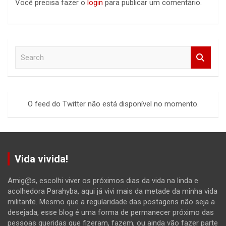
Você precisa fazer o
login
para publicar um comentário.
S
e
a
r
c
O feed do Twitter não está disponível no momento.
h
Vida vivida!
Amig@s, escolhi viver os próximos dias da vida na linda e
acolhedora Parahyba, aqui já vivi mais da metade da minha vida
militante. Mesmo que a regularidade das postagens não seja a
desejada, esse blog é uma forma de permanecer próximo das
pessoas queridas que fizeram, fazem, ou ainda vão fazer parte