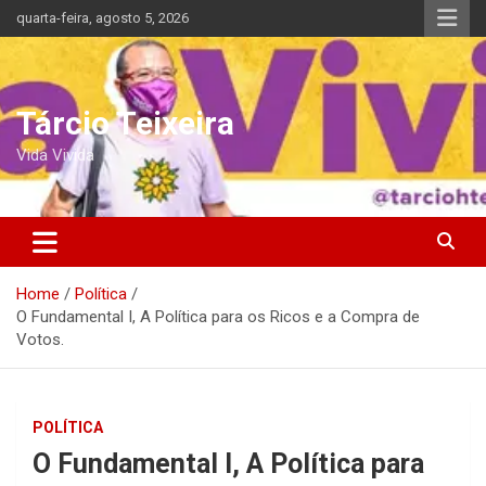
Skip
quarta-feira, agosto 5, 2026
to
content
Tárcio Teixeira
Vida Vivida
Home
Política
O Fundamental I, A Política para os Ricos e a Compra de
Votos.
POLÍTICA
O Fundamental I, A Política para