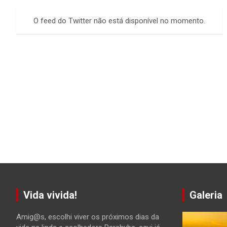
r
c
O feed do Twitter não está disponível no momento.
h
Vida vivida!
Galeria
Amig@s, escolhi viver os próximos dias da