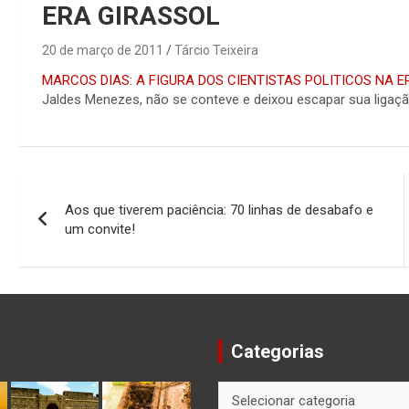
ERA GIRASSOL
20 de março de 2011
Tárcio Teixeira
MARCOS DIAS: A FIGURA DOS CIENTISTAS POLITICOS NA E
Jaldes Menezes, não se conteve e deixou escapar sua ligaç
Navegação
Aos que tiverem paciência: 70 linhas de desabafo e
de
um convite!
Post
Categorias
Categorias