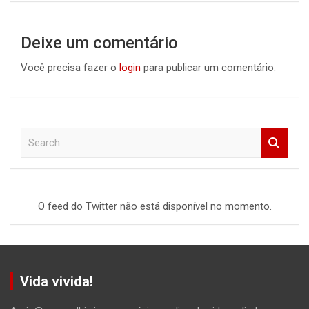
Deixe um comentário
Você precisa fazer o
login
para publicar um comentário.
S
e
a
r
c
O feed do Twitter não está disponível no momento.
h
Vida vivida!