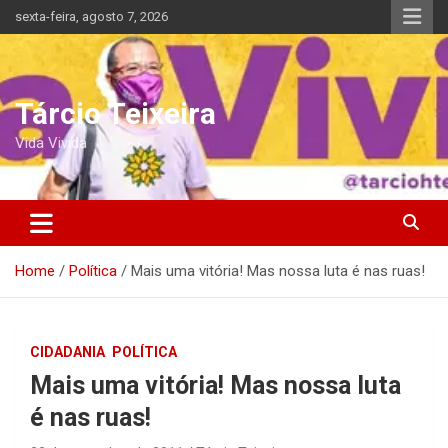
Skip
sexta-feira, agosto 7, 2026
to
content
Tárcio Teixeira
Vida Vivida
Home
Política
Mais uma vitória! Mas nossa luta é nas ruas!
CIDADANIA
POLÍTICA
Mais uma vitória! Mas nossa luta
é nas ruas!