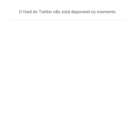
r
c
O feed do Twitter não está disponível no momento.
h