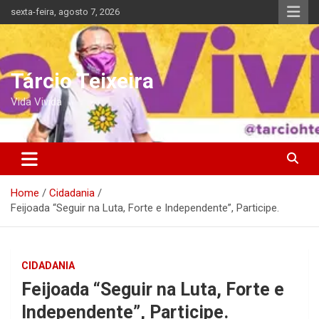
Skip
sexta-feira, agosto 7, 2026
to
content
Tárcio Teixeira
Vida Vivida
Home
Cidadania
Feijoada “Seguir na Luta, Forte e Independente”, Participe.
CIDADANIA
Feijoada “Seguir na Luta, Forte e
Independente”, Participe.