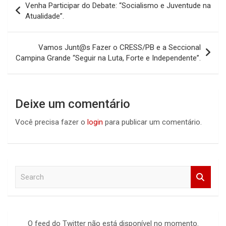
Venha Participar do Debate: “Socialismo e Juventude na
de
Atualidade”.
Post
Vamos Junt@s Fazer o CRESS/PB e a Seccional
Campina Grande “Seguir na Luta, Forte e Independente”.
Deixe um comentário
Você precisa fazer o
login
para publicar um comentário.
S
e
a
r
c
O feed do Twitter não está disponível no momento.
h