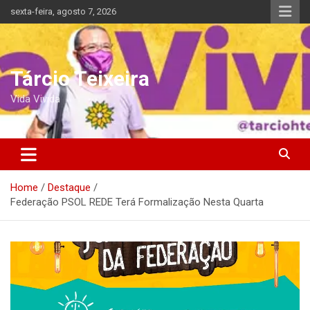
Skip
sexta-feira, agosto 7, 2026
to
content
Tárcio Teixeira
Vida Vivida
Home
Destaque
Federação PSOL REDE Terá Formalização Nesta Quarta