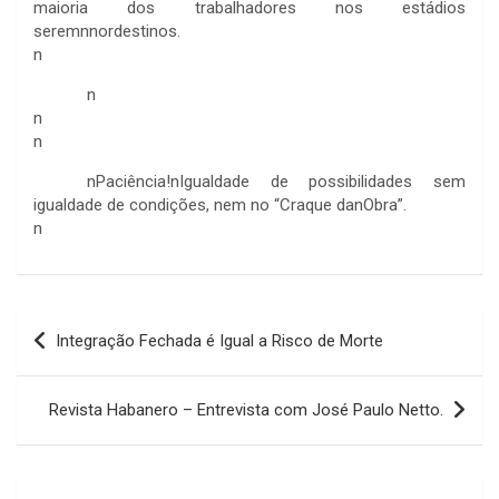
maioria dos trabalhadores nos estádios
seremnnordestinos.
n
n
n
n
nPaciência!nIgualdade de possibilidades sem
igualdade de condições, nem no “Craque danObra”.
n
Navegação
Integração Fechada é Igual a Risco de Morte
de
Post
Revista Habanero – Entrevista com José Paulo Netto.