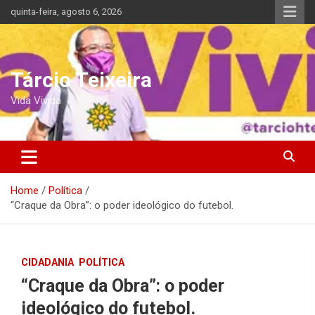
Skip
quinta-feira, agosto 6, 2026
to
content
Tárcio Teixeira
Vida Vivida
Home
Política
“Craque da Obra”: o poder ideológico do futebol.
CIDADANIA
POLÍTICA
“Craque da Obra”: o poder
ideológico do futebol.