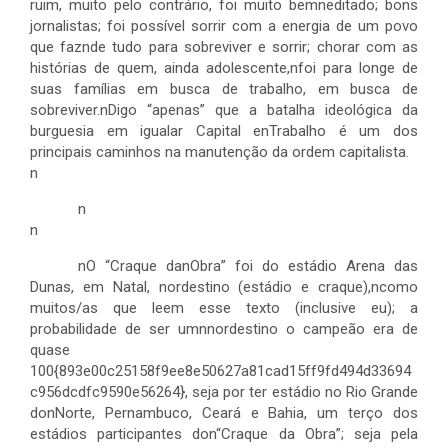
ruim, muito pelo contrário, foi muito bemneditado; bons
jornalistas; foi possível sorrir com a energia de um povo
que faznde tudo para sobreviver e sorrir; chorar com as
histórias de quem, ainda adolescente,nfoi para longe de
suas famílias em busca de trabalho, em busca de
sobreviver.nDigo “apenas” que a batalha ideológica da
burguesia em igualar Capital enTrabalho é um dos
principais caminhos na manutenção da ordem capitalista.
n
n
n
nO “Craque danObra” foi do estádio Arena das
Dunas, em Natal, nordestino (estádio e craque),ncomo
muitos/as que leem esse texto (inclusive eu); a
probabilidade de ser umnnordestino o campeão era de
quase
100{893e00c25158f9ee8e50627a81cad15ff9fd494d33694
c956dcdfc9590e56264}, seja por ter estádio no Rio Grande
donNorte, Pernambuco, Ceará e Bahia, um terço dos
estádios participantes don“Craque da Obra”; seja pela