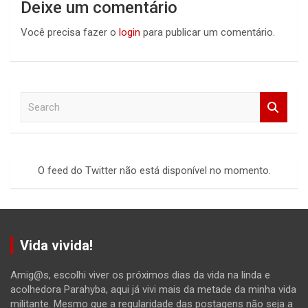
Deixe um comentário
Você precisa fazer o
login
para publicar um comentário.
S
e
a
r
c
O feed do Twitter não está disponível no momento.
h
Vida vivida!
Amig@s, escolhi viver os próximos dias da vida na linda e
acolhedora Parahyba, aqui já vivi mais da metade da minha vida
militante. Mesmo que a regularidade das postagens não seja a