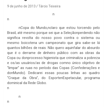
9 de junho de 2013
Tárcio Teixeira
n
n
nCopa do Mundo,nclaro que estou torcendo pelo
Brasil, até mesmo porque sei que a Seleçãonperdendo não
significa revolta do nosso povo contra o sistema ou
mesmo boicotena um campeonato que gira sabe-se lá
quantos bilhões de reais. Não quero aquinfalar do absurdo
que é o derrame de dinheiro público com as obras da
Copa ou donprocesso higienista que criminaliza a pobreza
e os/as usuários/as de drogas comno único objetivo de
“limpar” as ruas no período das Copas (Confederações e
donMundo). Dedicarei essas poucas linhas ao quadro
“Craque da Obra”, do EsportenEspetacular, programa
dominical da Rede Globo.
n
n
n