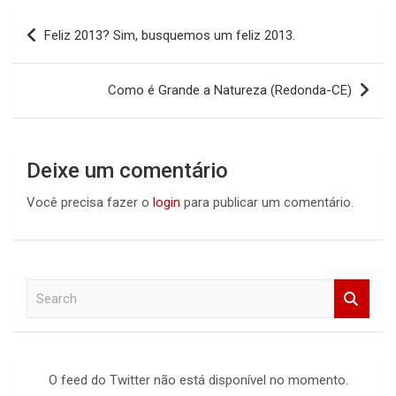
Navegação
Feliz 2013? Sim, busquemos um feliz 2013.
de
Post
Como é Grande a Natureza (Redonda-CE)
Deixe um comentário
Você precisa fazer o
login
para publicar um comentário.
S
e
a
r
c
O feed do Twitter não está disponível no momento.
h