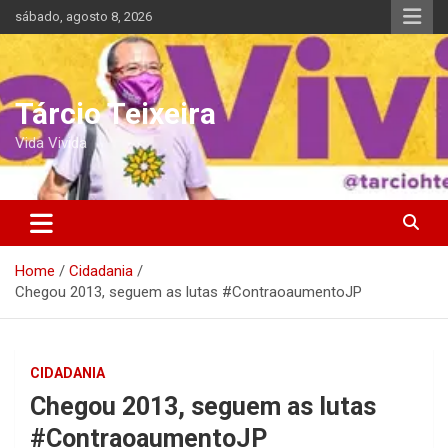
Skip
sábado, agosto 8, 2026
to
content
Tárcio Teixeira
Vida Vivida
Home
Cidadania
Chegou 2013, seguem as lutas #ContraoaumentoJP
CIDADANIA
Chegou 2013, seguem as lutas
#ContraoaumentoJP