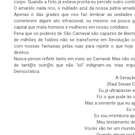
corpo. Quando a foto já estava pronta eu percebi outro cont
O amarelo nada rico, o nublado azul da nossa pátria amad
Apenas o das grades que nos faz lembrar as unidades d
cometerem algum ato infracional; ou mesmo na pouca g
capital que mata homens e mulheres em nosso cotidiano.
Pena que os poderes de São Carnaval são capazes de liberta
de milhões de foliões não se transforme em Revolução co
com nossas fantasias pelas ruas para repetir o que hoje 
direitos.
Nunca pensei refletir tanto em meio ao Carnaval. Mas não vo
de tant@s outr@s que não “só” indignam-se, mas ergue
Democrática.
A Geraçã
(Raul Seixas E
Eu já ultrapassei 
Fiz o que pude às 
Mas a semente que eu aju
Eu 
Eu vou m’embora a
Meu testamento de
Vocês vão ter um mundo
Quando algum profe