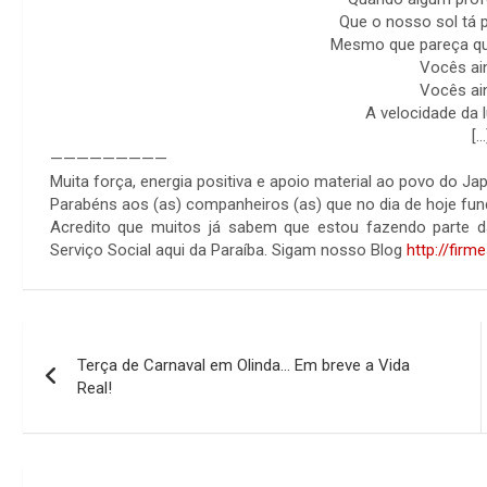
Que o nosso sol tá 
Mesmo que pareça qu
Vocês ai
Vocês ai
A velocidade da 
[…
—————————
Muita força, energia positiva e apoio material ao povo do Ja
Parabéns aos (as) companheiros (as) que no dia de hoje fu
Acredito que muitos já sabem que estou fazendo parte 
Serviço Social aqui da Paraíba. Sigam nosso Blog
http://fir
Navegação
Terça de Carnaval em Olinda… Em breve a Vida
de
Real!
Post