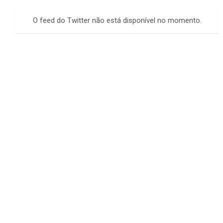
r
c
O feed do Twitter não está disponível no momento.
h