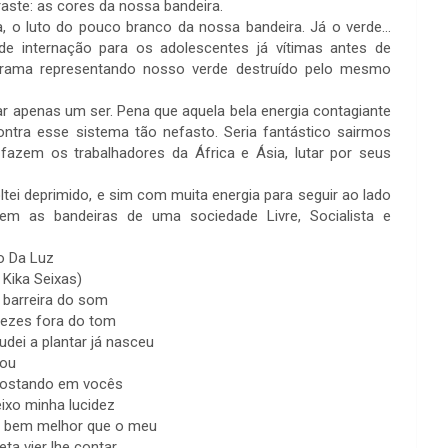
raste: as cores da nossa bandeira.
a, o luto do pouco branco da nossa bandeira. Já o verde…
e internação para os adolescentes já vítimas antes de
rama representando nosso verde destruído pelo mesmo
r apenas um ser. Pena que aquela bela energia contagiante
ntra esse sistema tão nefasto. Seria fantástico sairmos
fazem os trabalhadores da África e Ásia, lutar por seus
ltei deprimido, e sim com muita energia para seguir ao lado
m as bandeiras de uma sociedade Livre, Socialista e
o Da Luz
 Kika Seixas)
a barreira do som
vezes fora do tom
dei a plantar já nasceu
vou
postando em vocês
ixo minha lucidez
 bem melhor que o meu
ta vier lhe contar