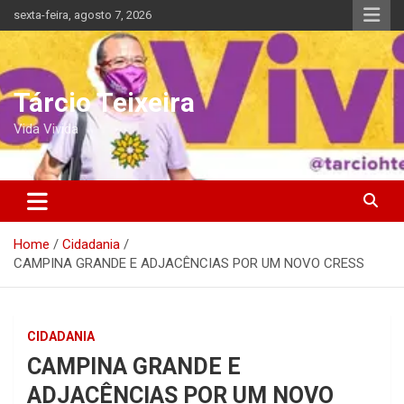
Skip
sexta-feira, agosto 7, 2026
to
content
Tárcio Teixeira
Vida Vivida
Home
Cidadania
CAMPINA GRANDE E ADJACÊNCIAS POR UM NOVO CRESS
CIDADANIA
CAMPINA GRANDE E
ADJACÊNCIAS POR UM NOVO