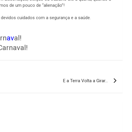
samos de um pouco de “alienação”!
 devidos cuidados com a segurança e a saúde.
rn
av
al!
Carnaval!
E a Terra Volta a Girar…