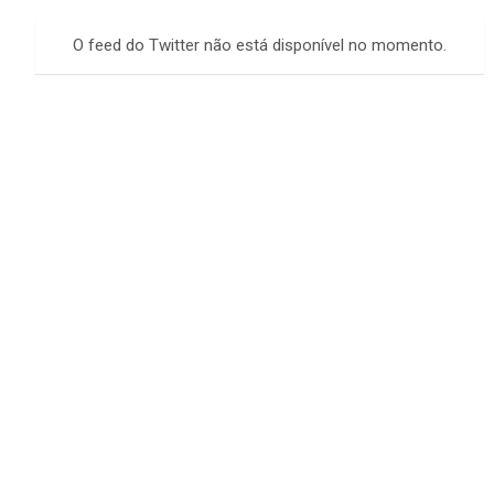
r
c
O feed do Twitter não está disponível no momento.
h