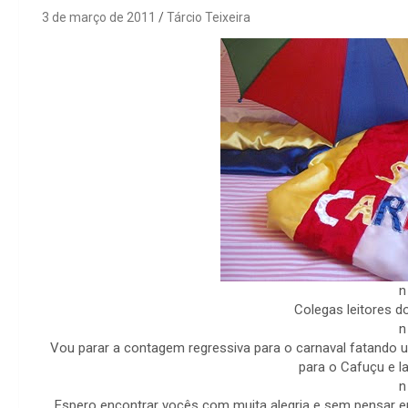
3 de março de 2011
Tárcio Teixeira
n
Colegas leitores do
n
Vou parar a contagem regressiva para o carnaval fatando u
para o Cafuçu e la
n
Espero encontrar vocês com muita alegria e sem pensar em