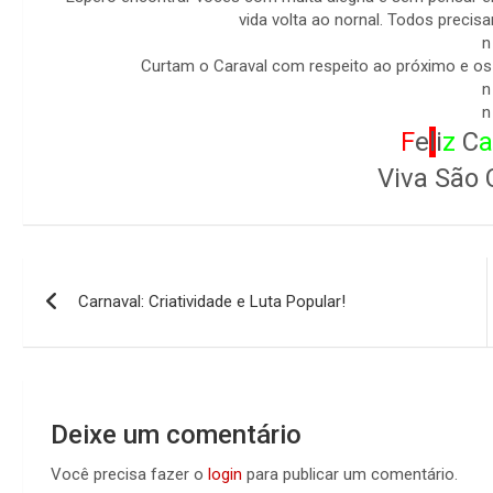
vida volta ao nornal. Todos preci
n
Curtam o Caraval com respeito ao próximo e os
n
n
F
e
l
i
z
C
a
Viva São 
Navegação
Carnaval: Criatividade e Luta Popular!
de
Post
Deixe um comentário
Você precisa fazer o
login
para publicar um comentário.