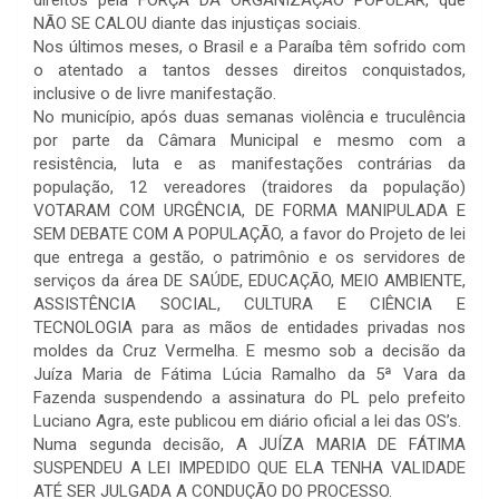
direitos pela FORÇA DA ORGANIZAÇÃO POPULAR, que
NÃO SE CALOU diante das injustiças sociais.
Nos últimos meses, o Brasil e a Paraíba têm sofrido com
o atentado a tantos desses direitos conquistados,
inclusive o de livre manifestação.
No município, após duas semanas violência e truculência
por parte da Câmara Municipal e mesmo com a
resistência, luta e as manifestações contrárias da
população, 12 vereadores (traidores da população)
VOTARAM COM URGÊNCIA, DE FORMA MANIPULADA E
SEM DEBATE COM A POPULAÇÃO, a favor do Projeto de lei
que entrega a gestão, o patrimônio e os servidores de
serviços da área DE SAÚDE, EDUCAÇÃO, MEIO AMBIENTE,
ASSISTÊNCIA SOCIAL, CULTURA E CIÊNCIA E
TECNOLOGIA para as mãos de entidades privadas nos
moldes da Cruz Vermelha. E mesmo sob a decisão da
Juíza Maria de Fátima Lúcia Ramalho da 5ª Vara da
Fazenda suspendendo a assinatura do PL pelo prefeito
Luciano Agra, este publicou em diário oficial a lei das OS’s.
Numa segunda decisão, A JUÍZA MARIA DE FÁTIMA
SUSPENDEU A LEI IMPEDIDO QUE ELA TENHA VALIDADE
ATÉ SER JULGADA A CONDUÇÃO DO PROCESSO.