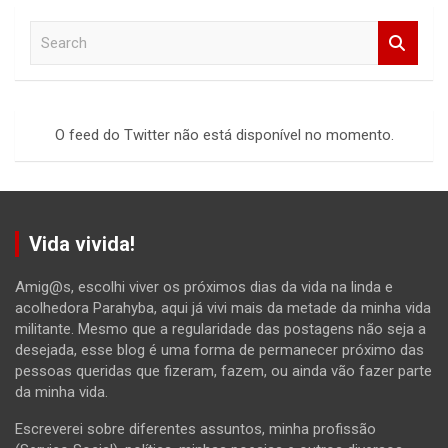
S
e
a
r
c
O feed do Twitter não está disponível no momento.
h
Vida vivida!
Amig@s, escolhi viver os próximos dias da vida na linda e
acolhedora Parahyba, aqui já vivi mais da metade da minha vida
militante. Mesmo que a regularidade das postagens não seja a
desejada, esse blog é uma forma de permanecer próximo das
pessoas queridas que fizeram, fazem, ou ainda vão fazer parte
da minha vida.
Escreverei sobre diferentes assuntos, minha profissão