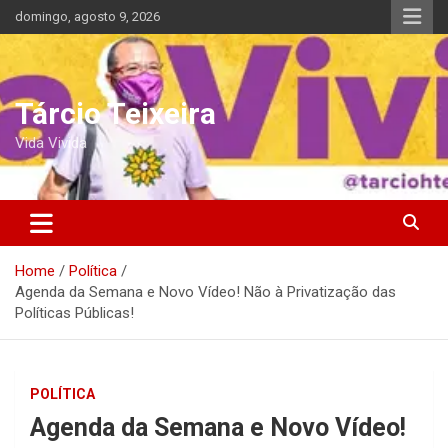
Skip
domingo, agosto 9, 2026
to
content
Tárcio Teixeira
Vida Vivida
Home
Política
Agenda da Semana e Novo Vídeo! Não à Privatização das
Políticas Públicas!
POLÍTICA
Agenda da Semana e Novo Vídeo!