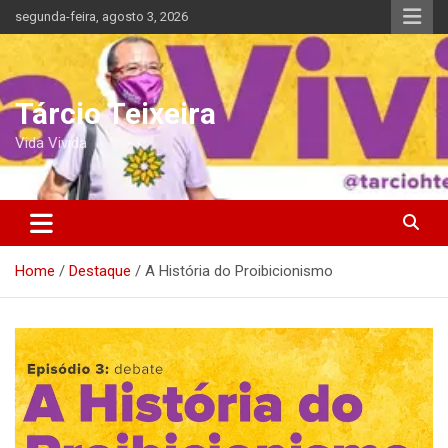
Skip
segunda-feira, agosto 3, 2026
to
content
Tárcio Teixeira
Vida Vivida
Home
Destaque
A História do Proibicionismo