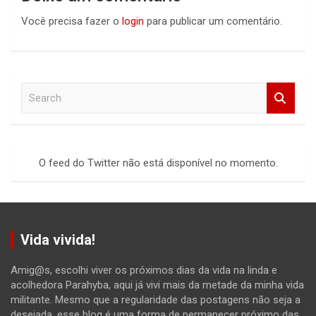
Você precisa fazer o
login
para publicar um comentário.
S
e
a
r
c
O feed do Twitter não está disponível no momento.
h
Vida vivida!
Amig@s, escolhi viver os próximos dias da vida na linda e
acolhedora Parahyba, aqui já vivi mais da metade da minha vida
militante. Mesmo que a regularidade das postagens não seja a
desejada, esse blog é uma forma de permanecer próximo das