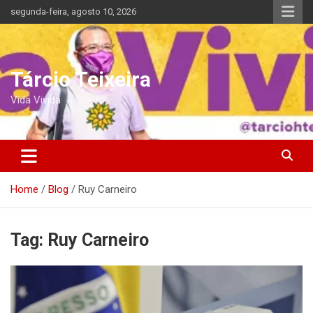
Skip
segunda-feira, agosto 10, 2026
to
content
Tárcio Teixeira
Vida Vivida
Home
Blog
Ruy Carneiro
Tag:
Ruy Carneiro