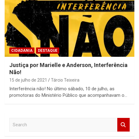
CIDADANIA
DESTAQUE
Justiça por Marielle e Anderson, Interferência
Não!
15 de julho de 2021
Tárcio Teixeira
Interferência não! No último sábado, 10 de julho, as
promotoras do Ministério Público que acompanhavam o…
S
e
a