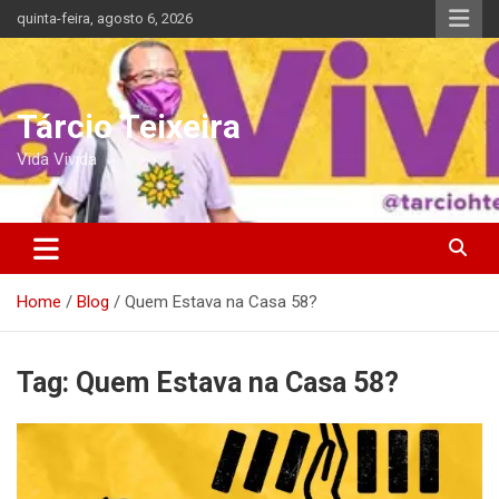
Skip
quinta-feira, agosto 6, 2026
to
content
Tárcio Teixeira
Vida Vivida
Home
Blog
Quem Estava na Casa 58?
Tag:
Quem Estava na Casa 58?