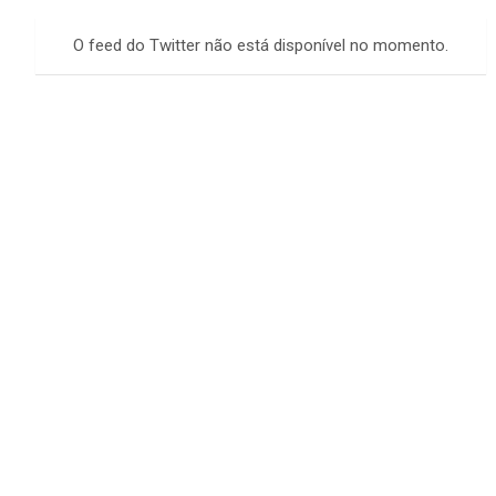
r
c
O feed do Twitter não está disponível no momento.
h