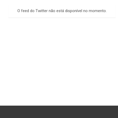
r
c
O feed do Twitter não está disponível no momento.
h