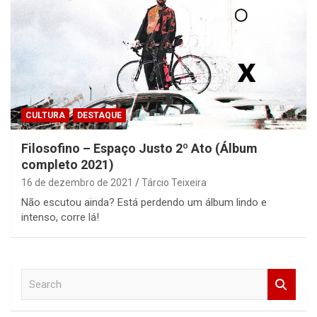
CULTURA
DESTAQUE
Filosofino – Espaço Justo 2º Ato (Álbum
completo 2021)
16 de dezembro de 2021
Tárcio Teixeira
Não escutou ainda? Está perdendo um álbum lindo e
intenso, corre lá!
S
e
a