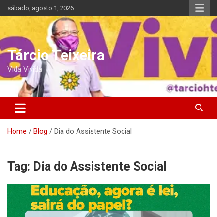
Skip
sábado, agosto 1, 2026
to
content
Tárcio Teixeira
Vida Vivida
Home
Blog
Dia do Assistente Social
Tag:
Dia do Assistente Social