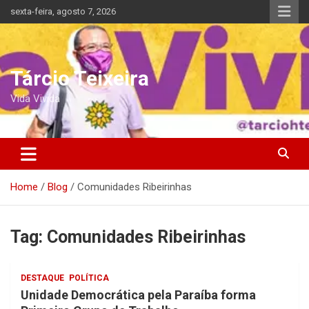
Skip
sexta-feira, agosto 7, 2026
to
content
Tárcio Teixeira
Vida Vivida
Home
Blog
Comunidades Ribeirinhas
Tag:
Comunidades Ribeirinhas
DESTAQUE
POLÍTICA
Unidade Democrática pela Paraíba forma