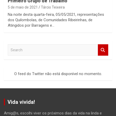
Primeiro Grupo de Trabalho
5 de maio de 2021
Tárcio Teixeira
Na noite desta quarta-feira, 05/05/2021, representações
dos Quilombolas, de Comunidades Ribeirinhas, de
Atingidos por Barragens e…
S
e
a
r
c
O feed do Twitter não está disponível no momento.
h
Vida vivida!
Amig@s, escolhi viver os próximos dias da vida na linda e