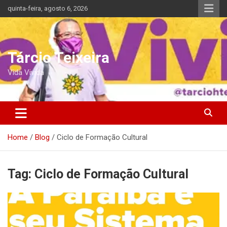
Skip
quinta-feira, agosto 6, 2026
to
content
Tárcio Teixeira
Vida Vivida
Home
Blog
Ciclo de Formação Cultural
Tag:
Ciclo de Formação Cultural