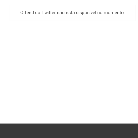
r
c
O feed do Twitter não está disponível no momento.
h