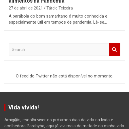
alimentos na Pandemia
27 de abril de 2021
Tárcio Teixeira
A parábola do bom samaritano é muito conhecida e
especialmente útil em tempos de pandemia. Lê-se…
S
e
a
r
c
O feed do Twitter não está disponível no momento.
h
Vida vivida!
Amig@s, escolhi viver os próximos dias da vida na linda e
acolhedora Parahyba, aqui já vivi mais da metade da minha vida