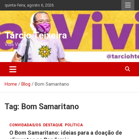
Skip
quinta-feira, agosto 6, 2026
to
content
Tárcio Teixeira
Vida Vivida
Home
Blog
Bom Samaritano
Tag:
Bom Samaritano
CONVIDADAS/OS
DESTAQUE
POLÍTICA
O Bom Samaritano: ideias para a doação de