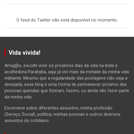
a
r
c
O feed do Twitter não está disponível no momento.
h
Vida vivida!
Amig@s, escolhi viver os próximos dias da vida na linda e
acolhedora Parahyba, aqui já vivi mais da metade da minha vida
militante. Mesmo que a regularidade das postagens não seja a
desejada, esse blog é uma forma de permanecer próximo das
pessoas queridas que fizeram, fazem, ou ainda vão fazer parte
da minha vida.
Escreverei sobre diferentes assuntos, minha profissão
(Serviço Social), política, minhas poesias e outros diversos
assuntos do cotidiano.